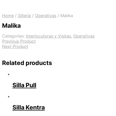
Home
/
Sillería
/
Operativas
/
Malika
Malika
Categories:
Interlocutoras y Visitas
,
Operativas
Previous Product
Next Product
Related products
Silla Pull
Silla Kentra